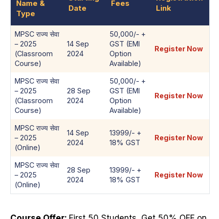
Name &
Fees
Date
Link
Type
MPSC राज्य सेवा
50,000/- +
– 2025
14 Sep
GST (EMI
Register Now
(Classroom
2024
Option
Course)
Available)
MPSC राज्य सेवा
50,000/- +
– 2025
28 Sep
GST (EMI
Register Now
(Classroom
2024
Option
Course)
Available)
MPSC राज्य सेवा
14 Sep
13999/- +
– 2025
Register Now
2024
18% GST
(Online)
MPSC राज्य सेवा
28 Sep
13999/- +
– 2025
Register Now
2024
18% GST
(Online)
Course Offer:
First 50 Students, Get 50% OFF on